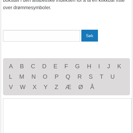
bokstav i den alfabetiske indeksen for å få en klikkbar liste
over drømmesymboler.
Søk
A
B
C
D
E
F
G
H
I
J
K
L
M
N
O
P
Q
R
S
T
U
V
W
X
Y
Z
Æ
Ø
Å