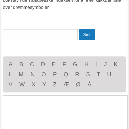
bokstav i den alfabetiske indeksen for å få en klikkbar liste
over drømmesymboler.
Søk
A
B
C
D
E
F
G
H
I
J
K
L
M
N
O
P
Q
R
S
T
U
V
W
X
Y
Z
Æ
Ø
Å