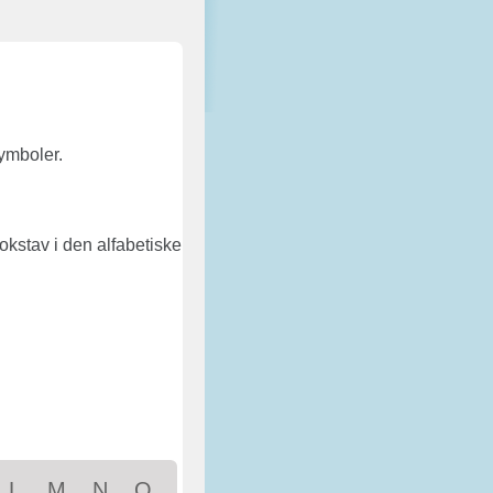
ymboler.
 bokstav i den alfabetiske
L
M
N
O