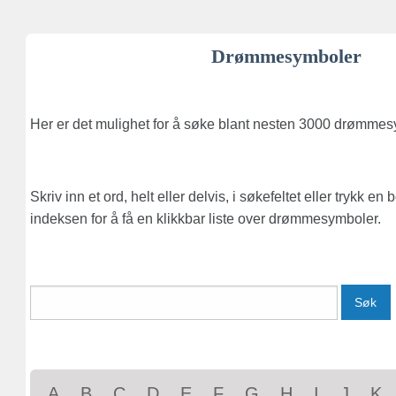
Drømmesymboler
Her er det mulighet for å søke blant nesten 3000 drømmes
Skriv inn et ord, helt eller delvis, i søkefeltet eller trykk en
indeksen for å få en klikkbar liste over drømmesymboler.
Søk
A
B
C
D
E
F
G
H
I
J
K