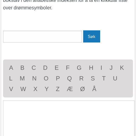
bokstav i den alfabetiske indeksen for å få en klikkbar liste
over drømmesymboler.
Søk
A
B
C
D
E
F
G
H
I
J
K
L
M
N
O
P
Q
R
S
T
U
V
W
X
Y
Z
Æ
Ø
Å