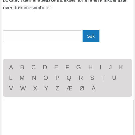
bokstav i den alfabetiske indeksen for å få en klikkbar liste
over drømmesymboler.
Søk
A
B
C
D
E
F
G
H
I
J
K
L
M
N
O
P
Q
R
S
T
U
V
W
X
Y
Z
Æ
Ø
Å