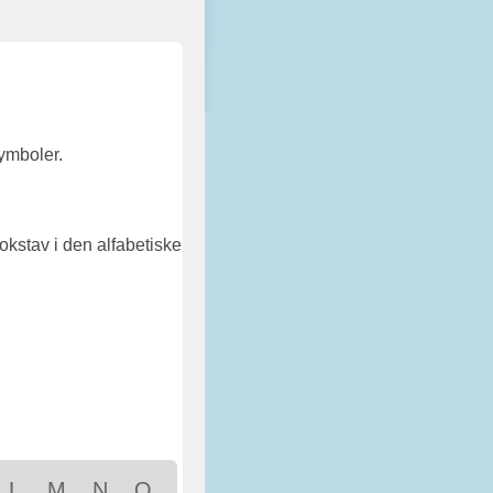
ymboler.
 bokstav i den alfabetiske
L
M
N
O