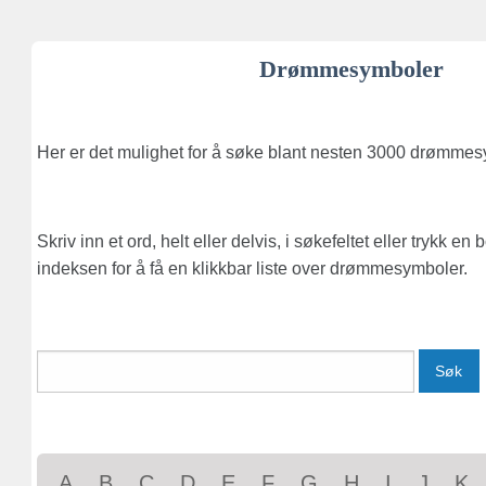
Drømmesymboler
Her er det mulighet for å søke blant nesten 3000 drømmes
Skriv inn et ord, helt eller delvis, i søkefeltet eller trykk en
indeksen for å få en klikkbar liste over drømmesymboler.
Søk
A
B
C
D
E
F
G
H
I
J
K