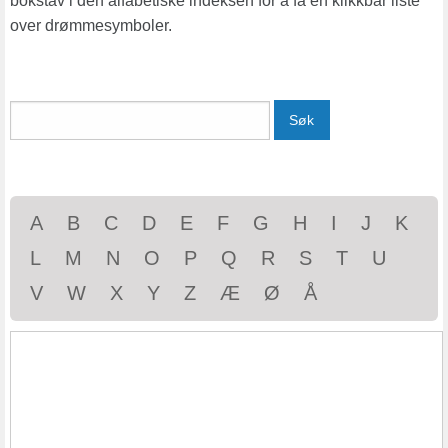
bokstav i den alfabetiske indeksen for å få en klikkbar liste
over drømmesymboler.
Søk
A
B
C
D
E
F
G
H
I
J
K
L
M
N
O
P
Q
R
S
T
U
V
W
X
Y
Z
Æ
Ø
Å