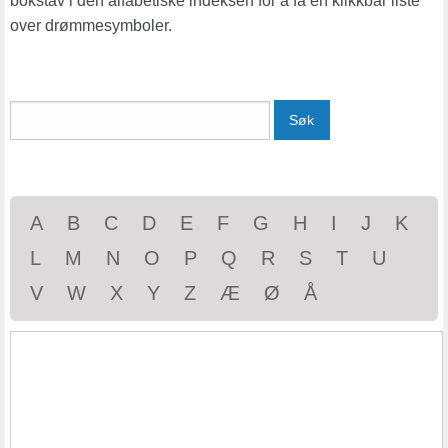
bokstav i den alfabetiske indeksen for å få en klikkbar liste
over drømmesymboler.
Søk
A
B
C
D
E
F
G
H
I
J
K
L
M
N
O
P
Q
R
S
T
U
V
W
X
Y
Z
Æ
Ø
Å