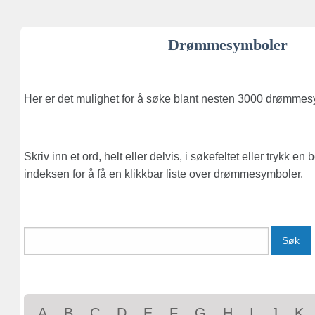
Drømmesymboler
Her er det mulighet for å søke blant nesten 3000 drømmes
Skriv inn et ord, helt eller delvis, i søkefeltet eller trykk en
indeksen for å få en klikkbar liste over drømmesymboler.
Søk
A
B
C
D
E
F
G
H
I
J
K