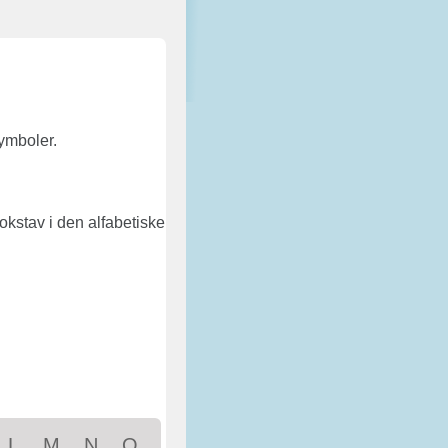
ymboler.
 bokstav i den alfabetiske
L
M
N
O