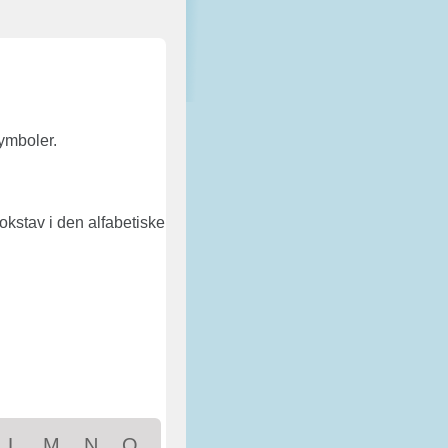
ymboler.
 bokstav i den alfabetiske
L
M
N
O