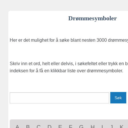
Drømmesymboler
Her er det mulighet for å søke blant nesten 3000 drømmes
Skriv inn et ord, helt eller delvis, i søkefeltet eller trykk en
indeksen for å få en klikkbar liste over drømmesymboler.
Søk
A
B
C
D
E
F
G
H
I
J
K