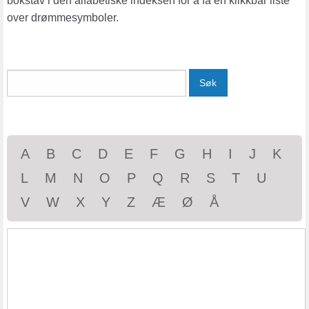
bokstav i den alfabetiske indeksen for å få en klikkbar liste
over drømmesymboler.
Søk
A
B
C
D
E
F
G
H
I
J
K
L
M
N
O
P
Q
R
S
T
U
V
W
X
Y
Z
Æ
Ø
Å