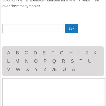
bokstav i den alfabetiske indeksen for å få en klikkbar liste
over drømmesymboler.
Søk
A
B
C
D
E
F
G
H
I
J
K
L
M
N
O
P
Q
R
S
T
U
V
W
X
Y
Z
Æ
Ø
Å